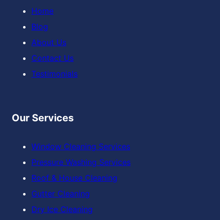
Home
Blog
About Us
Contact Us
Testimonials
Our Services
Window Cleaning Services
Pressure Washing Services
Roof & House Cleaning
Gutter Cleaning
Dry Ice Cleaning